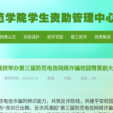
困难认定
奖助减补
助学贷款
勤工助学
政策解读
我校举办第三届防范电信网络诈骗校园情景剧
发布时间：
2024-03-21
来源:
作者:
浏览：
184
防电信诈骗的辨识能力，共筑反诈防线，共建平安校
办“亮剑已出鞘，反诈风潮起”第三届防范电信网络诈