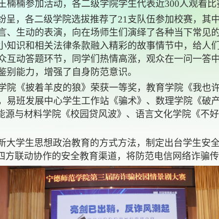
王楠楠参加活动，各二级学院学生代表近300人观看比
纷呈，各二级学院选拔推荐了
21支队伍参加校赛，其
言、生动的表演，向在场师生们演绎了各种当下常见
小知识和相关法律条款融入精彩的故事情节中，给人
众互动答题环节，同学们热情高涨，观众在一问一答
鉴别能力，增强了自身防范意识。
学院《披着羊皮的狼》荣获一等奖，教育学院《我也
，易班发展中心学生工作站《骗术》、数理学院《破
新能源与材料学院《校园贷风波》、语言文化学院《不好
新大学生思想政治教育的方式方法，制定出台学生安
”四方联动协作的安全教育渠道，将防范电信网络诈骗