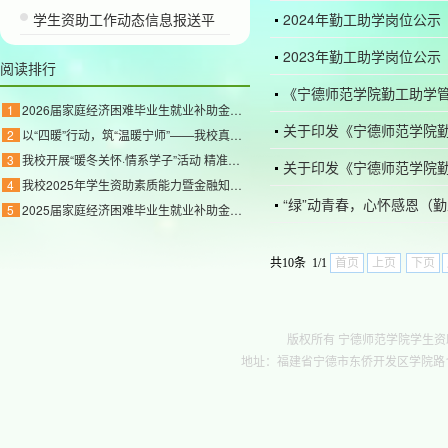
学生资助工作动态信息报送平
2024年勤工助学岗位公示
2023年勤工助学岗位公示
阅读排行
《宁德师范学院勤工助学管
1
2026届家庭经济困难毕业生就业补助金公示
关于印发《宁德师范学院
2
以“四暖”行动，筑“温暖宁师”——我校真情关
3
我校开展“暖冬关怀·情系学子”活动 精准帮扶家
关于印发《宁德师范学院
4
我校2025年学生资助素质能力暨金融知识竞赛校级
“绿”动青春，心怀感恩（
5
2025届家庭经济困难毕业生就业补助金公示
共10条 1/1
首页
上页
下页
版权所有 宁德师范学院学生资助管理中心 c
地址：福建省宁德市东侨开发区学院路1号行政