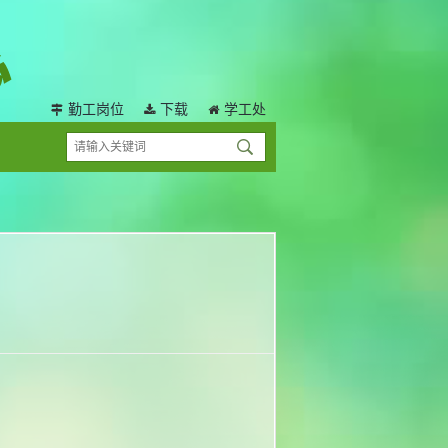
勤工岗位
下载
学工处