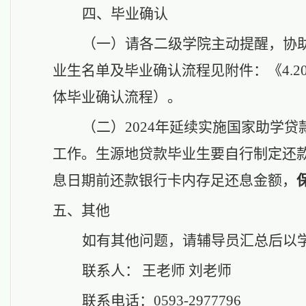
四、毕业确认
（一）
请
各二级学院主动提醒，协
业生名单及毕业确认流程见附件：《4.
体毕业确认流程）。
（二）
2024年延续实施国家助学贷
工作
。
生源地贷款毕业生要自行制定还
息日期前还款银行卡内存足还息金额，
五、其他
如有
其他问题
，请辅导员汇总后以
联系人：
王
老师
刘老师
联系电话：
059
3
-2
977796