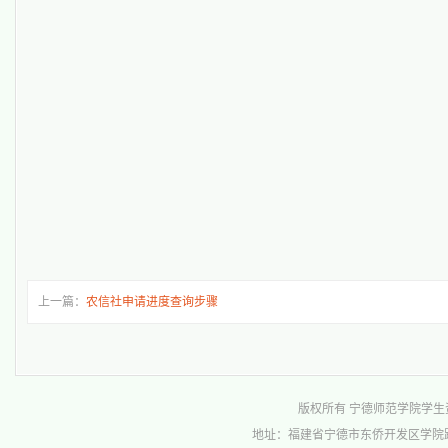
上一篇：
农信社申请进度查询步骤
版权所有 宁德师范学院学生资助管理中心 
地址：福建省宁德市东侨开发区学院路1号行政