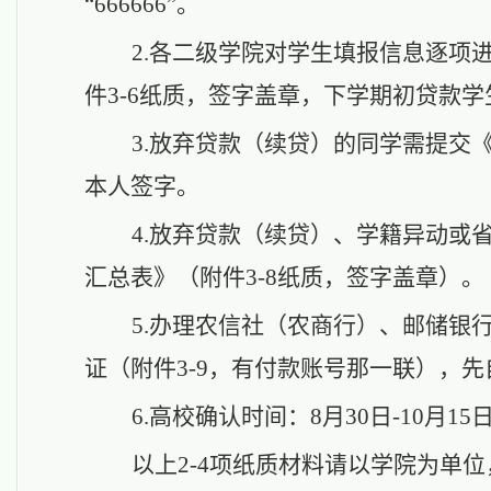
“666666”。
2.各二级学院对学生填报信息逐项
件
3-
6纸质，签字盖章，下学期初贷款学
3.放弃贷款（续贷）的同学需提交
本人签字。
4.放弃贷款（续贷）、学籍异动或
汇总表》（附件
3-
8纸质，签字盖章）。
5.办理农信社（农商行）、邮储银
证（附件3-9，有付款账号那一联），
6.高校确认时间：8月30日-10月15
以上
2-4项纸质材料
请
以学院为单位