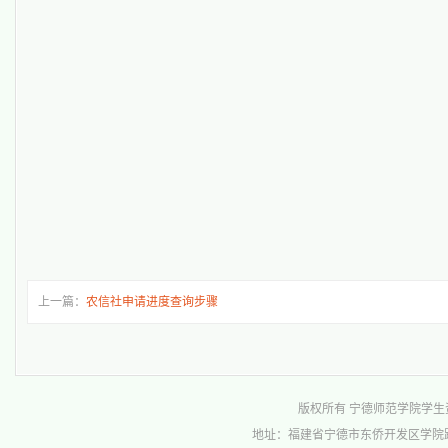
上一篇：
农信社申请进度查询步骤
版权所有 宁德师范学院学生资助管理中心 
地址：福建省宁德市东侨开发区学院路1号行政