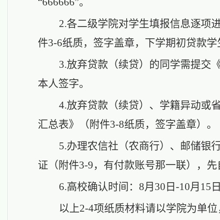
“666666”。
2.各二级学院对学生填报信息逐项
件
3-
6纸质，签字盖章，下学期初贷款学
3.放弃贷款（续贷）的同学需提交
本人签字。
4.放弃贷款（续贷）、学籍异动或
汇总表》（附件
3-
8纸质，签字盖章）。
5.办理农信社（农商行）、邮储银
证（附件3-9，有付款账号那一联），
6.高校确认时间：8月30日-10月15
以上
2-4项纸质材料
请
以学院为单位