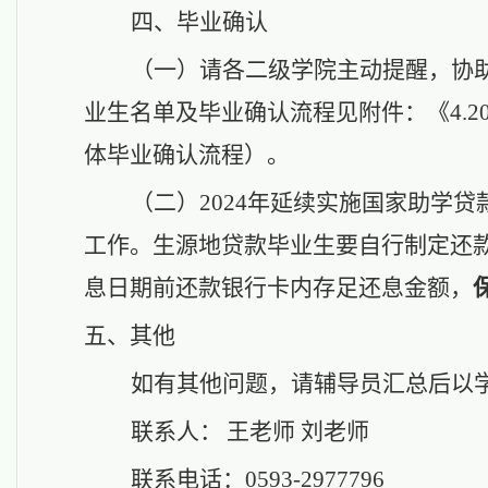
四、毕业确认
（一）
请
各二级学院主动提醒，协
业生名单及毕业确认流程见附件：《4.
体毕业确认流程）。
（二）
2024年延续实施国家助学贷
工作
。
生源地贷款毕业生要自行制定还
息日期前还款银行卡内存足还息金额，
五、其他
如有
其他问题
，请辅导员汇总后以
联系人：
王
老师
刘老师
联系电话：
059
3
-2
977796