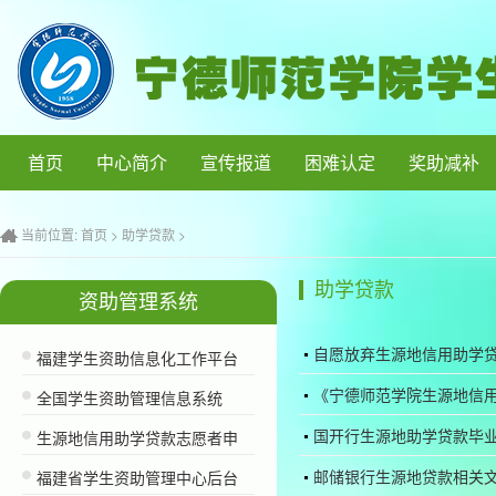
首页
中心简介
宣传报道
困难认定
奖助减补
当前位置:
首页
>
助学贷款
>
助学贷款
资助管理系统
自愿放弃生源地信用助学
福建学生资助信息化工作平台
《宁德师范学院生源地信
全国学生资助管理信息系统
国开行生源地助学贷款毕
生源地信用助学贷款志愿者申
邮储银行生源地贷款相关
福建省学生资助管理中心后台