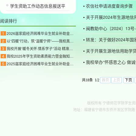
学生资助工作动态信息报送平
农信社申请进度查询步骤
关于开展2024年生源地
阅读排行
闽教助中心〔2024〕13
1
2026届家庭经济困难毕业生就业补助金公示
转发：关于做好2024年
2
以“四暖”行动，筑“温暖宁师”——我校真情关
3
我校开展“暖冬关怀·情系学子”活动 精准帮扶家
关于开展生源地信用助学
4
我校2025年学生资助素质能力暨金融知识竞赛校级
我校举办“怀感恩之心 做诚
5
2025届家庭经济困难毕业生就业补助金公示
共18条 1/2
首页
上页
下页
版权所有 宁德师范学院学生资助管理中心 c
地址：福建省宁德市东侨开发区学院路1号行政