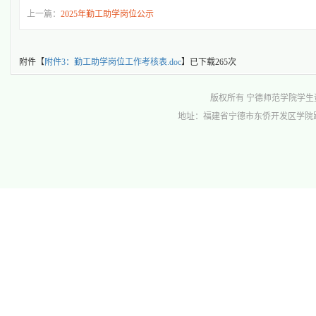
上一篇：
2025年勤工助学岗位公示
附件【
附件3：勤工助学岗位工作考核表.doc
】已下载
265
次
版权所有 宁德师范学院学生资助管理中心 
地址：福建省宁德市东侨开发区学院路1号行政