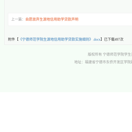
上一篇：
自愿放弃生源地信用助学贷款声明
附件【
《宁德师范学院生源地信用助学贷款实施细则》.docx
】已下载
497
次
版权所有 宁德师范学院学生资助管理中心 
地址：福建省宁德市东侨开发区学院路1号行政