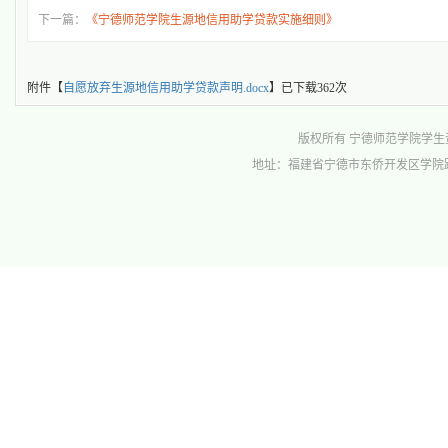
下一篇：
《宁德师范学院生源地信用助学贷款实施细则》
附件【
自愿放弃生源地信用助学贷款声明.docx
】已下载
362
次
版权所有 宁德师范学院学生资助管理中心 
地址：福建省宁德市东侨开发区学院路1号行政