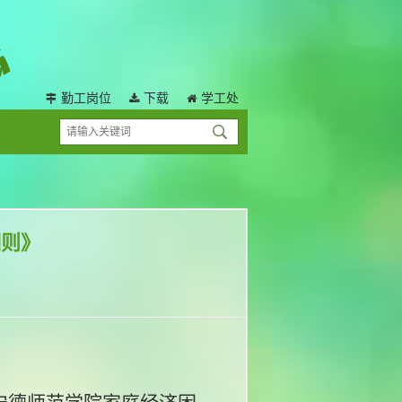
勤工岗位
下载
学工处
细则》