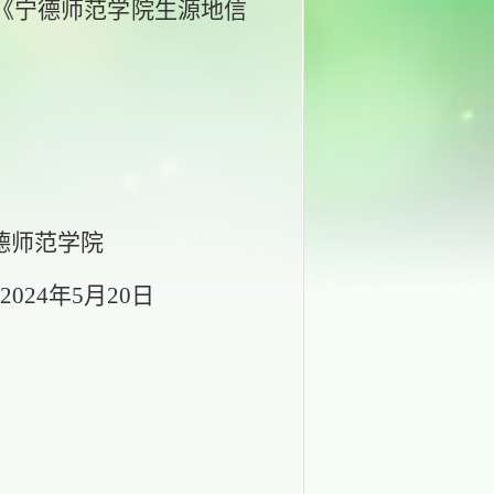
《宁德师范学院生源地信
学院
2024年
5
月
20
日