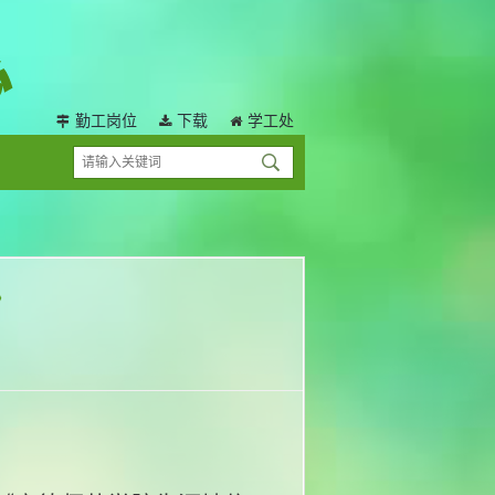
勤工岗位
下载
学工处
》