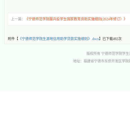
上一篇：
《宁德师范学院服兵役学生国家教育资助实施细则(2024年修订）》
附件【
《宁德师范学院生源地信用助学贷款实施细则》.docx
】已下载
492
次
版权所有 宁德师范学院学生资助管理中心 
地址：福建省宁德市东侨开发区学院路1号行政