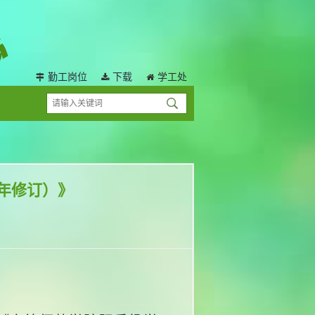
勤工岗位
下载
学工处
4年修订）》