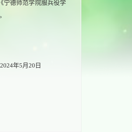
《宁德师范学院服兵役学
。
2024年
5
月
20
日