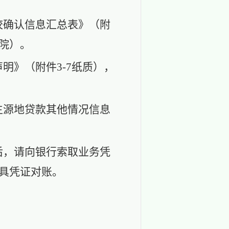
校确认信息汇总表》（附
院）。
声明》（附件
3-
7纸质），
生源地贷款其他情况信息
后，请向银行索取业务凭
出具凭证对账。