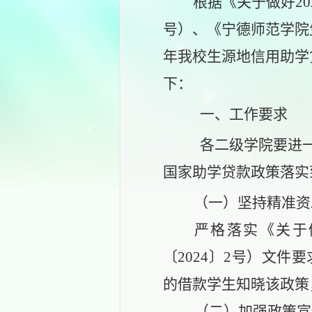
根据《关于做好
2
号）、《宁德师范学院生
年我校
生源地信用助学
下：
一、
工作要求
各
二级学院要
进
国家助学贷款政策落实
（一）
坚持精准资
严格落实《关于
〔2024〕2号）文件
的借款学生知晓该政策
（二）
加强政策宣