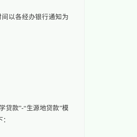
时间以各经办银行通知为
贷款”-“生源地贷款”模
下：