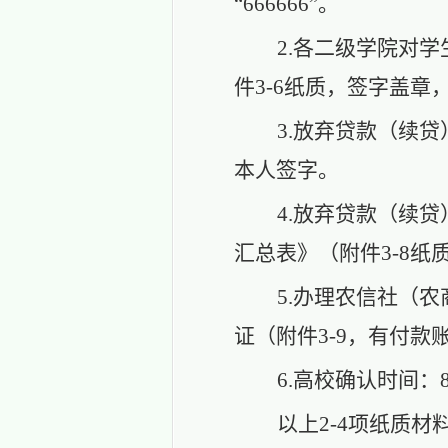
“666666”。
2.各二级学院对
件
3-
6纸质，签字盖章
3.放弃贷款（续
本人签字。
4.放弃贷款（续
汇总表》（附件
3-
8纸
5.办理农信社（
证（附件3-9，有付
6.高校确认时间：8
以上
2-4项纸质材