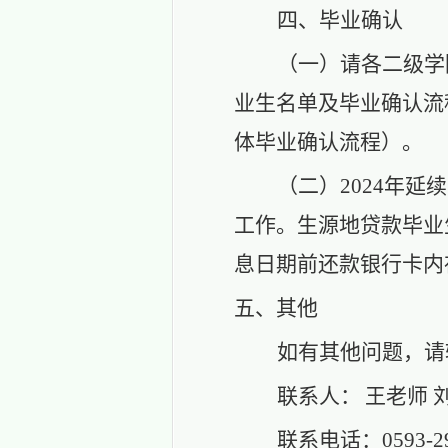
四、毕业确认
（一）
请
各二级学
业生名单及毕业确认流
体毕业确认流程）。
（二）
2024年
工作
。
生源地贷款毕业
息日期前还款银行卡内
五、其他
如有
其他问题
，请
联系人：
王
老师
联系电话：
059
3
-2