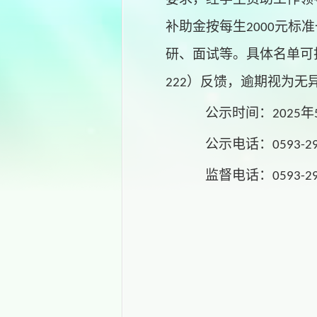
补助金
按
每生
元标准
2000
研、面试等。
具体名单可
）反馈
，逾期视为无
222
公示时间：
年
20
25
公示电话：
0593-
2
监督电话：
0593-
2