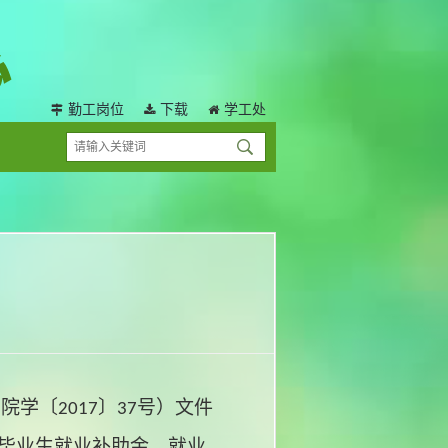
勤工岗位
下载
学工处
师院学〔
〕
号）文件
2017
37
毕业生就业补助金
。
就业