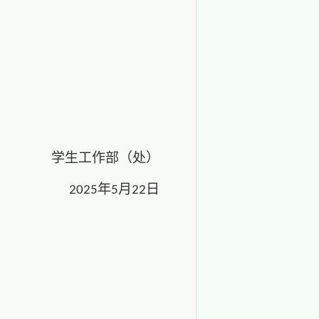
学生工作部（处）
年
月
日
20
25
5
22