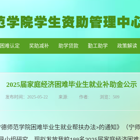
困难认定
奖助减补
助学贷款
勤工助学
政策解读
2025届家庭经济困难毕业生就业补助金公示
发布时间：
2025-05-22
来源:
作者:
浏览：
509
宁德师范学院困难毕业生就业帮扶办法
的通知》（宁
>
导小组研究
，
现拟发放我校
名
届
家庭经济困难