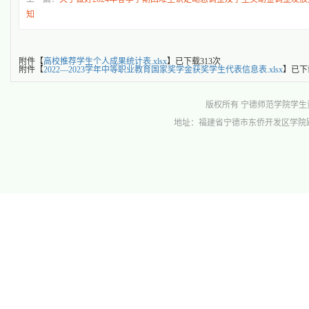
知
附件【
高校推荐学生个人成果统计表.xlsx
】已下载
313
次
附件【
2022—2023学年中等职业教育国家奖学金获奖学生代表信息表.xlsx
】已下
版权所有 宁德师范学院学生资助管理中心 
地址：福建省宁德市东侨开发区学院路1号行政