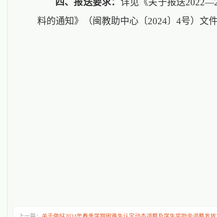
四、报送要求：
详见《
关于报送
202
2
—2
料的通知
》（
闽教助中心〔
2024〕4号）
上一篇：
关于做好2024年春季学期困难生认定动态调整及学生奖助金调整发