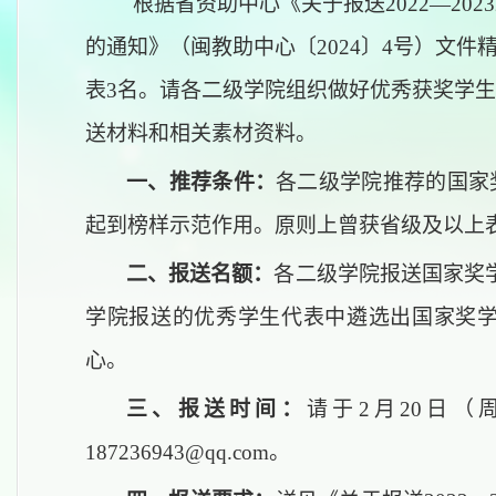
根据省资助中心《
关于报送
202
2
—202
3
的通知
》（
闽教助中心〔
202
4
〕
4
号）文件
表
3名。请各二级学院
组织做好优秀获奖学生
送材料和相关素材资料
。
一、推荐条件：
各二级学院
推荐的
国家
起到榜样示范作用。原则上曾
获省级及以上
二、报送名额：
各二级学院报送国家奖
学院报送的优秀学生代表中遴选出国家奖学
心。
三、报送时间：
请于
2月20日
187236943@qq.com。