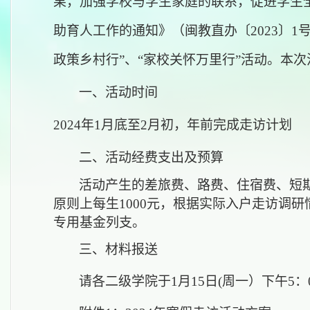
果，加强学校与学生家庭的联系，促进学生
助育人工作的通知
》
（闽教直办〔
2023〕
政策乡村行
”、“家校关怀万里行”活动。
本次
一、活动时间
2024年1月底至2月初，年前完成走访计划
二、
活动经费支出及预算
活动产生的差旅费、路费、住宿费
、短
原则上每生
1000元
，根据实际入户走访调研
专用基金列支。
三、
材料报送
请各二级学院于
1月1
5
日
(
周一）下午
5
：