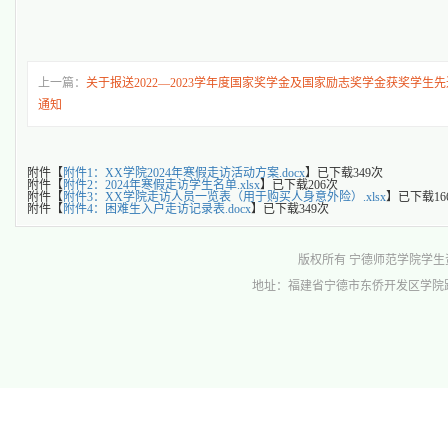
上一篇：
关于报送2022—2023学年度国家奖学金及国家励志奖学金获奖学生
通知
附件【
附件1：XX学院2024年寒假走访活动方案.docx
】已下载
349
次
附件【
附件2：2024年寒假走访学生名单.xlsx
】已下载
206
次
附件【
附件3：XX学院走访人员一览表（用于购买人身意外险）.xlsx
】已下载
16
附件【
附件4：困难生入户走访记录表.docx
】已下载
349
次
版权所有 宁德师范学院学生资助管理中心 
地址：福建省宁德市东侨开发区学院路1号行政