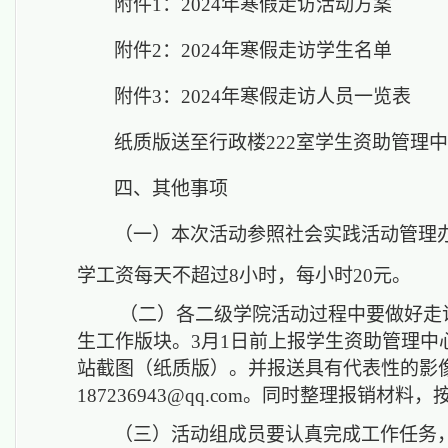
附件
1：2024年寒假走访活动方案
附件
2：2024年寒假走访学生名单
附件
3：2024年寒假走访人员一览表
纸质版送至行政楼
222室
学生资助管理中
四、
其他事项
（一）
本次活动参照社会实践活动管理
学工资
每天不超过
8
小时
，
每小时
20元。
（
二
）
各二级学院
活动过程中要做好走
生工作版块。
3
月
1
日前
上报学生资助管理中
站截图（纸质版）。
并报送具有代表性的影
187236943
@
qq
.com
。
同时整理报销材料，
（
三
）
活动组成员要认真完成工作任务