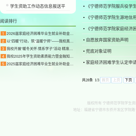
学生资助工作动态信息报送平
《宁德师范学院服兵役学生
《宁德师范学院生源地信
阅读排行
《宁德师范学院家庭经济
1
2026届家庭经济困难毕业生就业补助金公示
自愿放弃国家资助声明
2
以“四暖”行动，筑“温暖宁师”——我校真情关
3
我校开展“暖冬关怀·情系学子”活动 精准帮扶家
兜底对象证明
4
我校2025年学生资助素质能力暨金融知识竞赛校级
家庭经济困难学生认定申
5
2025届家庭经济困难毕业生就业补助金公示
共28条 1/3
首页
上页
下页
版权所有 宁德师范学院学生资助管理中心 c
地址：福建省宁德市东侨开发区学院路1号行政